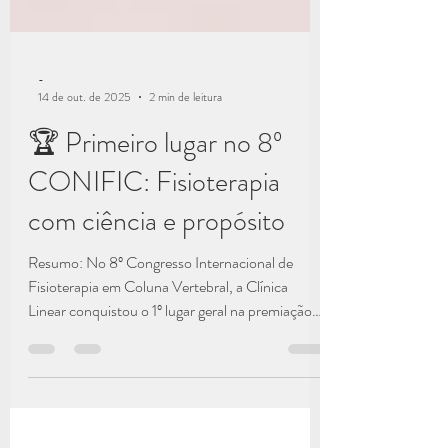
-
14 de out. de 2025
2 min de leitura
🏆 Primeiro lugar no 8º
CONIFIC: Fisioterapia
com ciência e propósito
Resumo: No 8º Congresso Internacional de
Fisioterapia em Coluna Vertebral, a Clínica
Linear conquistou o 1º lugar geral na premiação
científica . A pesquisa premiada foi conduzida por
Laysla Rödel, Isis Navarro, Jefferson Loss e
Cláudia Candotti , com base no atendimento de