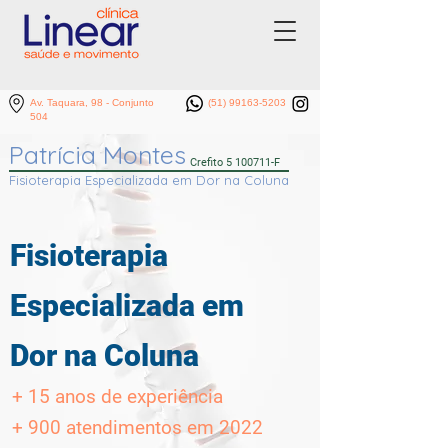
Av. Taquara, 98 - Conjunto
(51) 99163-5203
504
Patrícia Montes
Crefito
5 100711
-F
Fisioterapia Especializada em Dor na Coluna
Fisioterapia
Especializada em
Dor na Coluna
+ 15 anos de experiência
+ 900 atendimentos em 2022