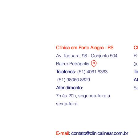
Clínica em Porto Alegre - RS
Cl
Av. Taquara, 98 - Conjunto 504
R.
Bairro Petrópolis
(j
Telefones
: (
51) 4061 6363
Te
(
51) 98060 8629
A
Atendimento:
Se
7h às 20h, segunda-feira a
sexta-feira.
E-mail
: contato@clinicalinear.com.br