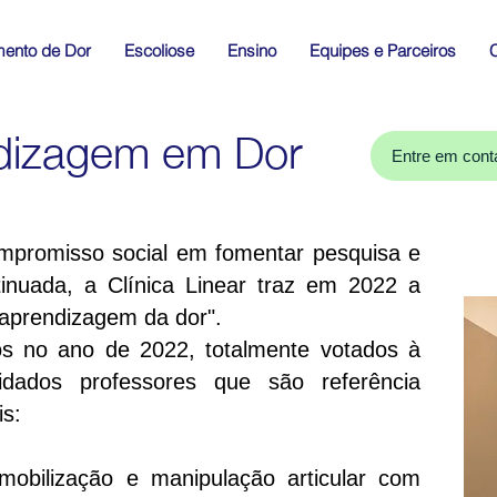
mento de Dor
Escoliose
Ensino
Equipes e Parceiros
C
ndizagem em Dor
Entre em cont
promisso social em fomentar pesquisa e
ntinuada, a Clínica Linear traz em 2022 a
e aprendizagem da dor".
o de 2022, totalmente votados à
idados professores que são referência
is:
: mobilização e manipulação articular com