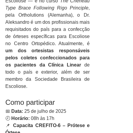
Escoliose — e no curso 
The Chêneau 
Type Brace Following Rigo Principle
, 
pela Ortholutions (Alemanha), o Dr. 
Aleksandro é um dos profissionais mais 
requisitados do país para a confecção 
de órteses específicas para Escoliose 
no Centro Ortopédico. Atualmente, é 
um dos ortesistas responsáveis 
pelos coletes confeccionados para 
os pacientes da Clínica Linear
 de 
todo o país e exterior, além de ser 
membro da Sociedade Brasileira de 
Escoliose.
Como participar
📅 
Data:
 25 de julho de 2025
🕗 
Horário:
 08h às 17h
📌 
Capacita CREFITO-6 – Prótese e 
Órtese