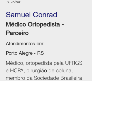
< voltar
Samuel Conrad
Médico Ortopedista -
Parceiro
Atendimentos em:
Porto Alegre - RS
Médico, ortopedista pela UFRGS
e HCPA, cirurgião de coluna,
membro da Sociedade Brasileira
de Coluna. Coordenador do
serviço de coluna Pediátrica do
Hospital Santo Antônio.
+55 51 3508-3704
https://www.instagram.com/drsamuelc
onrad/