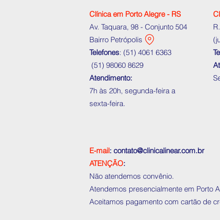
Clínica em Porto Alegre - RS
Cl
Av. Taquara, 98 - Conjunto 504
R.
Bairro Petrópolis
(j
Telefones
: (
51) 4061 6363
Te
(
51) 98060 8629
A
Atendimento:
Se
7h às 20h, segunda-feira a
sexta-feira.
E-mail
: contato@clinicalinear.com.br
ATENÇÃO
:
Não atendemos convênio.
Atendemos presencialmente em Porto Aleg
Aceitamos pagamento com cartão de créd