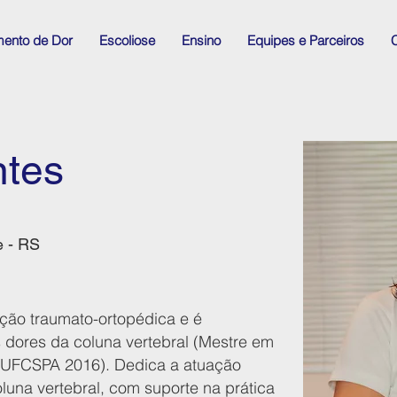
mento de Dor
Escoliose
Ensino
Equipes e Parceiros
C
ntes
e - RS
ação traumato-ortopédica e é
s dores da coluna vertebral (Mestre em
a UFCSPA 2016). Dedica a atuação
luna vertebral, com suporte na prática