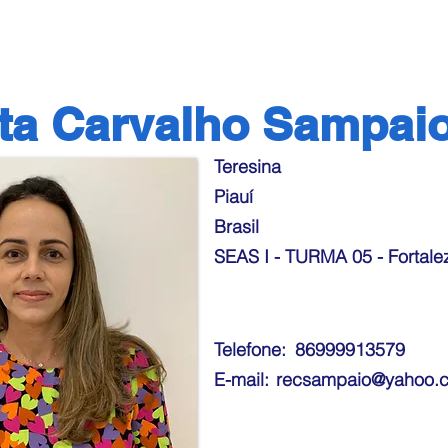
ta Carvalho Sampai
Teresina
Piauí
Brasil
SEAS I - TURMA 05 - Fortalez
Telefone:
86999913579
E-mail:
recsampaio@yahoo.