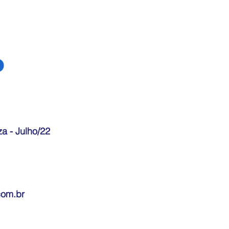
o
a - Julho/22
com.br