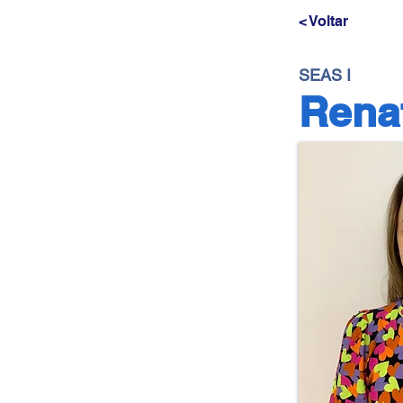
< Voltar
SEAS I
Rena