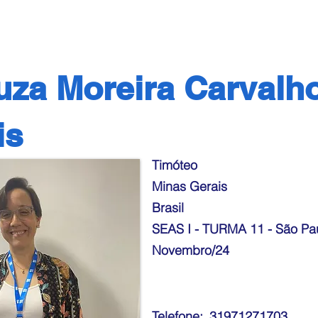
uza Moreira Carvalh
is
Timóteo
Minas Gerais
Brasil
SEAS I - TURMA 11 - São Pau
Novembro/24
Telefone:
31971271703