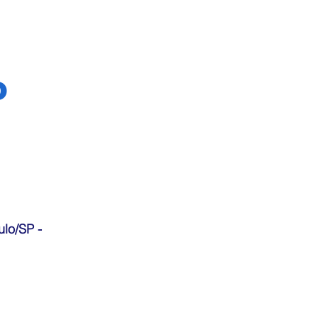
o
lo/SP -