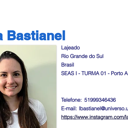
 Bastianel
Lajeado
Rio Grande do Sul
Brasil
SEAS I - TURMA 01 - Porto Al
Telefone:
51999346436
E-mail:
lbastianel@universo.u
https://www.instagram.com/l