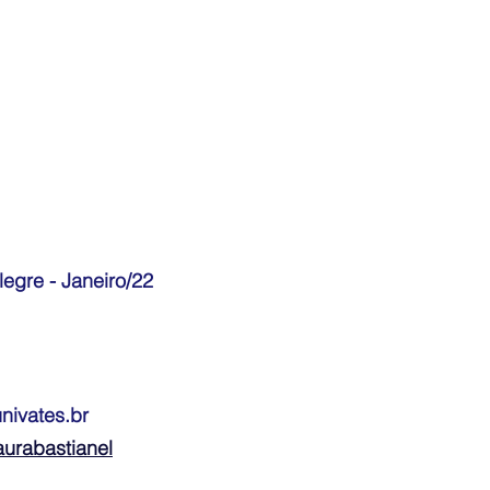
egre - Janeiro/22
nivates.br
aurabastianel