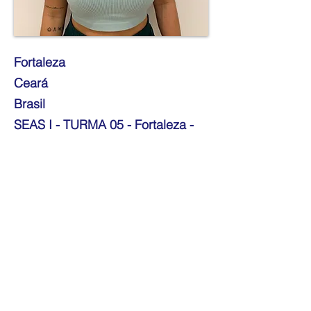
Fortaleza
Ceará
Brasil
SEAS I - TURMA 05 - Fortaleza -
Julho/22
SEAS II - TURMA 02 - Porto Alegre -
Outubro/23
Telefone:
85997933020
E-mail:
brunagurgel@yahoo.com.br