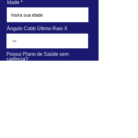
Idade
Ângulo Cobb Último Raio X
Possui Plano de Saúde sem
carência?
Concordo com os termos e
condições
Receber PDF com o Resultado
CNPJ
45.063.215
/0001-90
Política de trocas e reembolso.
©2020 por
Clínica Linear Saúde e Movimento.