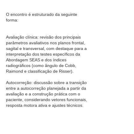
O encontro é estruturado da seguinte
forma:
Avaliação clínica: revisão dos principais
parâmetros avaliativos nos planos frontal,
sagital e transversal, com destaque para a
interpretação dos testes específicos da
Abordagem SEAS e dos índices
radiográficos (como ângulo de Cobb,
Raimond e classificação de Risser).
Autocorreção: discussão sobre a transição
entre a autocorreção planejada a partir da
avaliação e a construção prática com o
paciente, considerando vetores funcionais,
resposta motora ativa e ajustes técnicos.
Exercícios: análise da lógica de prescrição
e progressão, critérios de adaptação
individual e integração dos objetivos clínicos
ao plano terapêutico.