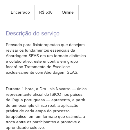
536
Reais
Encerrado
E
R$ 536
Online
brasileiros
n
c
e
Descrição do serviço
r
r
Pensado para fisioterapeutas que desejam
a
revisar os fundamentos essenciais da
d
Abordagem SEAS em um formato dinâmico
o
e colaborativo, este encontro em grupo
focará no Tratamento de Escoliose
exclusivamente com Abordagem SEAS.
Durante 1 hora, a Dra. Isis Navarro — única
representante oficial do ISICO nos países
de língua portuguesa — apresenta, a partir
de um exemplo clínico real, a aplicação
prática de cada etapa do processo
terapêutico, em um formato que estimula a
troca entre os participantes e promove o
aprendizado coletivo.