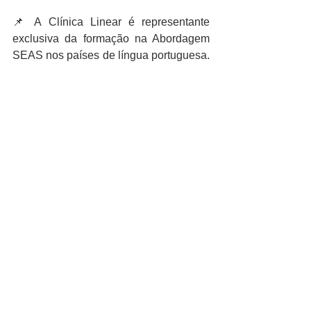
📌 A Clínica Linear é representante 
exclusiva da formação na Abordagem 
SEAS nos países de língua portuguesa. 
Entre em contato via WhatsApp: 
+55 51 
98269-6435
Certificação SEAS
Escoliose
Ver tudo
Posts recentes