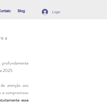
ontato
Blog
Login
re a
os profundamente
de 2025.
 de atenção aos
co e compromisso
atuitamente esse