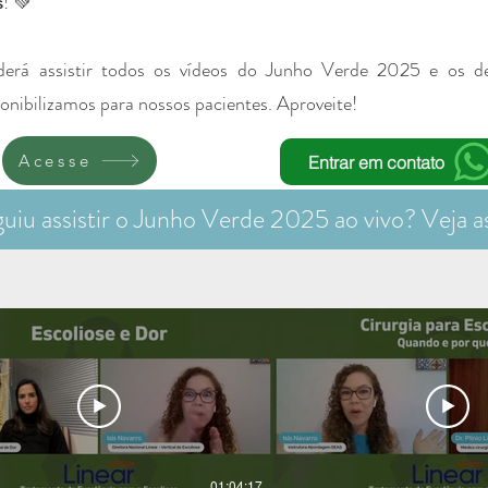
s
! 💚
derá assistir todos os vídeos do Junho Verde 2025 e os d
ponibilizamos para nossos pacientes. Aproveite!
Acesse
Entrar em contato
iu assistir o Junho Verde 2025 ao vivo? Veja a
01:04:17