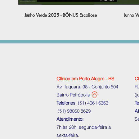
Junho Verde 2025 - BÔNUS Escoliose
Junho V
Clínica em Porto Alegre - RS
Cl
Av. Taquara, 98 - Conjunto 504
R.
Bairro Petrópolis
(j
Telefones
: (
51) 4061 6363
Te
(
51) 98060 8629
A
Atendimento:
Se
7h às 20h, segunda-feira a
sexta-feira.