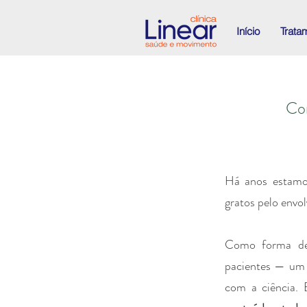
Início
Trata
Con
Há anos estamos
gratos pelo envo
Como forma de 
pacientes — um 
com a ciência.