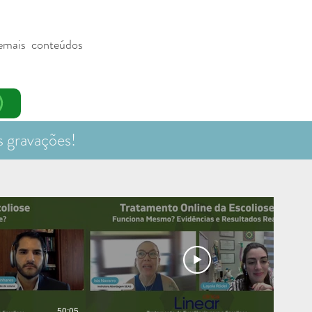
emais conteúdos
s gravações!
50:05
52:44